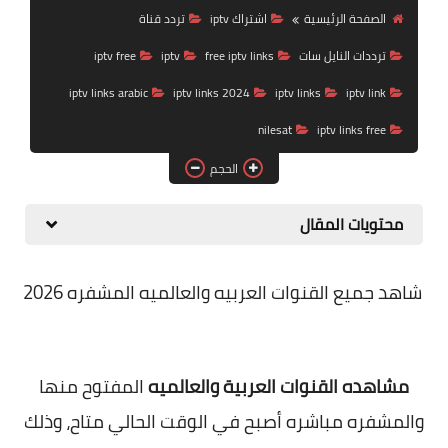
تردد قناة
الصفحة الرئيسية
اشتراك iptv
تردد قناة
ترددات النايل سات
free iptv links
iptv
iptv free
nilesat
iptv links arabic
iptv links 2024
iptv links
iptv link
iptv
nilesat
iptv links free
ترددات النايل سات
الحجم
ترددات النايل سات
محتويات المقال
شاهد جميع القنوات العربيه والعالميه المشفره 2026
مشاهده القنوات العربية والعالميه
المفتوح منها
والمشفره مباشره
أصبح في الوقت الحالي متاح، وذلك