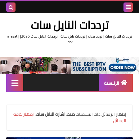
بحث هذه
ترددات النايل سات
المدونة
ترددات النايل سات | تردد قناة | ترددات نايل سات | ترددات النايل سات 2026| nilesat |
iptv
الإلكتروني
الرئيسية
تردد واحد لجميع قنوات النايل
سات
‏إظهار الرسائل ذات التسميات
ضبط اشارة النايل سات
.
إظهار كافة
اقوى ترددات النايل سات
الرسائل
تردد قناة الجزيرة