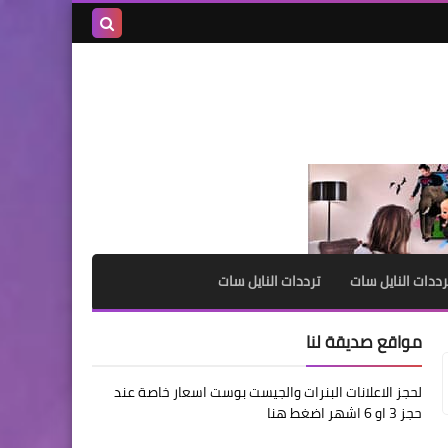
بحث هذه
المدونة
الإلكترونية
رددات النايل سات
ترددات النايل سات
مواقع صديقة لنا
لحجز الاعلانات البنرات والجيست بوست اسعار خاصة عند
حجز 3 او 6 اشهر اضغط هنا