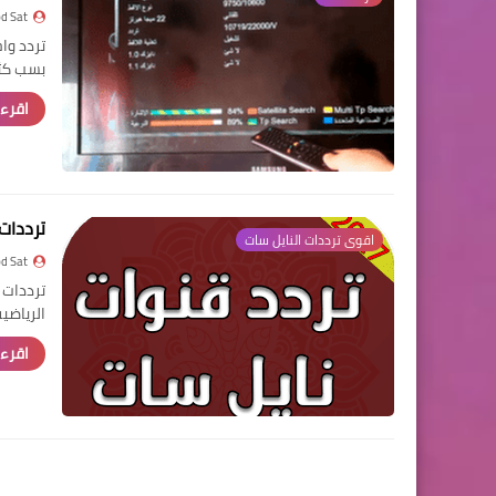
d Sat
بسب كثر
اقرء 
ترددات النا
اقوى ترددات النايل سات
d Sat
الرياض
اقرء 