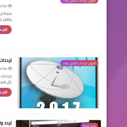
اقوى ترددات النايل سات
d Sat
يظهر جم
اقرء 
ترددات قمر نايل
اقوى ترددات النايل سات
d Sat
كل قسم
اقرء 
تردد وا
تردد قناة