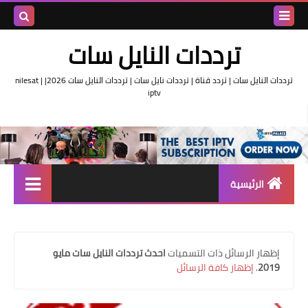
بحث هذه
ترددات النايل سات
المدونة
ترددات النايل سات | تردد قناة | ترددات نايل سات | ترددات النايل سات 2026| nilesat |
iptv
الإلكتروني
الرئيسية
تردد واحد لجميع قنوات النايل
سات
‏إظهار الرسائل ذات التسميات
احدث ترددات النايل سات مايو
اقوى ترددات النايل سات
2019
.
إظهار كافة الرسائل
تردد قناة الجزيرة