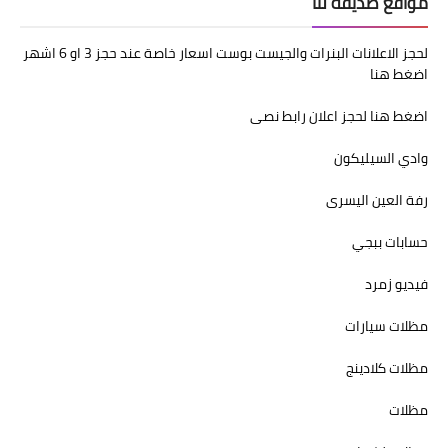
مواقع صديقة لنا
تردد قناة
لحجز الاعلانات البنرات والجيست بوست اسعار خاصة عند حجز 3 او 6 اشهر
nilesat
اضغط هنا
iptv
اضغط هنا لحجز اعلان رابط نصى
ترددات النايل سات
وادي السيليكون
ترددات النايل سات
رفة العين اليسرى
حسابات ببجي
فيديو زمرد
مظلات سيارات
مظلات كلادينج
مظلات