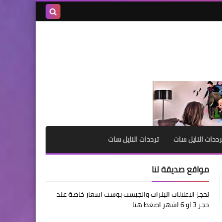
بحث هذه
المدونة
الإلكترونية
رددات النايل سات
ترددات النايل سات
مواقع صديقة لنا
لحجز الاعلانات البنرات والجيست بوست اسعار خاصة عند
حجز 3 او 6 اشهر اضغط هنا