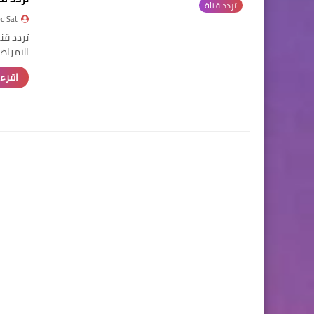
تردد قناة
d Sat
الامراض
اقرء 