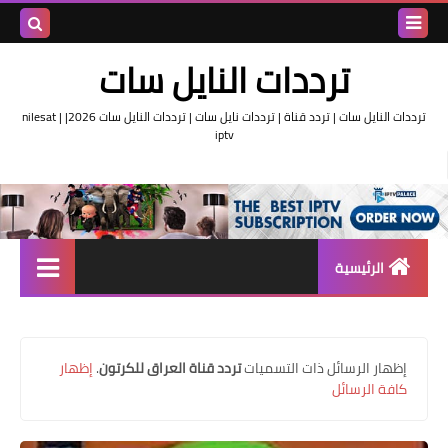
بحث هذه
ترددات النايل سات
المدونة
ترددات النايل سات | تردد قناة | ترددات نايل سات | ترددات النايل سات 2026| nilesat |
iptv
الإلكتروني
الرئيسية
تردد واحد لجميع قنوات النايل
سات
‏إظهار الرسائل ذات التسميات
تردد قناة العراق للكرتون
.
إظهار
اقوى ترددات النايل سات
كافة الرسائل
تردد قناة الجزيرة