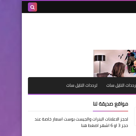
بحث هذه
المدونة
الإلكترونية
رددات النايل سات
ترددات النايل سات
مواقع صديقة لنا
لحجز الاعلانات البنرات والجيست بوست اسعار خاصة عند
حجز 3 او 6 اشهر اضغط هنا