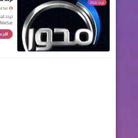
تردد قناة
d Sat
NileSat قناة المحور …
اقرء 