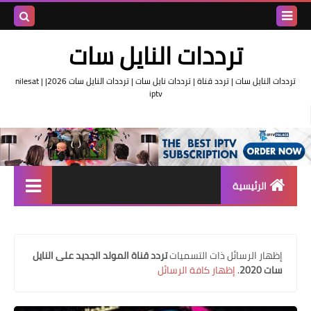
بحث هذه
ترددات النايل سات
المدونة
ترددات النايل سات | تردد قناة | ترددات نايل سات | ترددات النايل سات 2026| nilesat |
iptv
الإلكتروني
الرئيسية
تردد واحد لجميع قنوات النايل
سات
‏إظهار الرسائل ذات التسميات
تردد قناة المولد الجديد على النايل
اقوى ترددات النايل سات
سات 2020
.
إظهار كافة الرسائل
تردد قناة الجزيرة