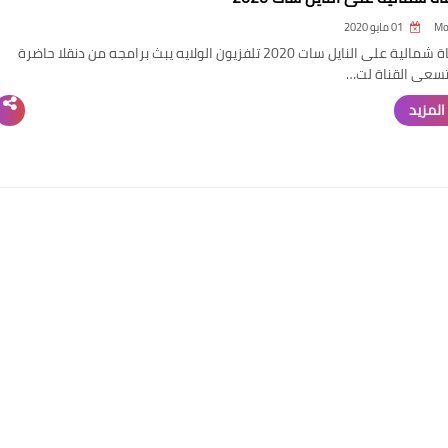
Mo
01 مايو 2020
تردد قناة شمالية على النايل سات 2020 تلفزيون الولايه يبث برامجه من دنقلا حاضرة
 تسعى القناة لت…
المزيد