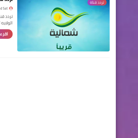
تردد قناة
d Sat
الولايه
اقرء 