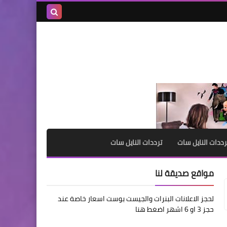
بحث هذه
المدونة
الإلكترونية
رددات النايل سات
ترددات النايل سات
مواقع صديقة لنا
لحجز الاعلانات البنرات والجيست بوست اسعار خاصة عند
حجز 3 او 6 اشهر اضغط هنا