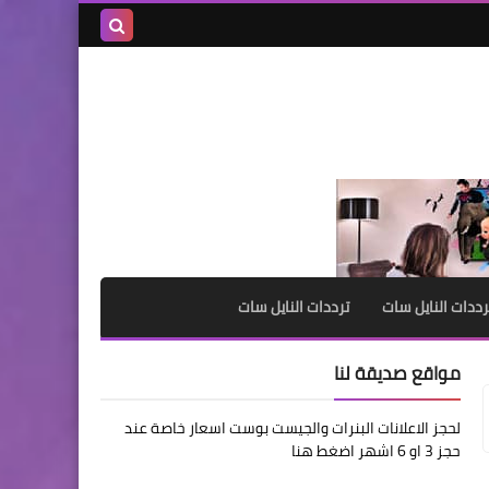
بحث هذه
المدونة
الإلكترونية
رددات النايل سات
ترددات النايل سات
مواقع صديقة لنا
لحجز الاعلانات البنرات والجيست بوست اسعار خاصة عند
حجز 3 او 6 اشهر اضغط هنا