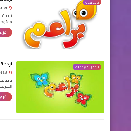
تردد قناة
d Sat
مفتوحة 
اقرء 
تردد قناة براعم 022
تردد براعم 2022
d Sat
الشريحة
اقرء 