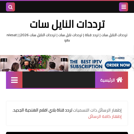
بحث هذه
ترددات النايل سات
المدونة
ترددات النايل سات | تردد قناة | ترددات نايل سات | ترددات النايل سات 2026| nilesat |
iptv
الإلكتروني
الرئيسية
تردد واحد لجميع قنوات النايل
سات
‏إظهار الرسائل ذات التسميات
تردد قناة بلاي افلام الهندية الجديد
.
اقوى ترددات النايل سات
إظهار كافة الرسائل
تردد قناة الجزيرة