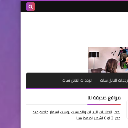
بحث هذه
المدونة
الإلكترونية
رددات النايل سات
ترددات النايل سات
مواقع صديقة لنا
لحجز الاعلانات البنرات والجيست بوست اسعار خاصة عند
حجز 3 او 6 اشهر اضغط هنا