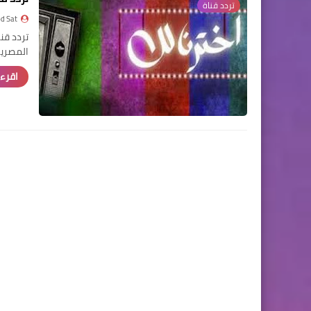
تردد قناة
d Sat
المصري
اقرء 