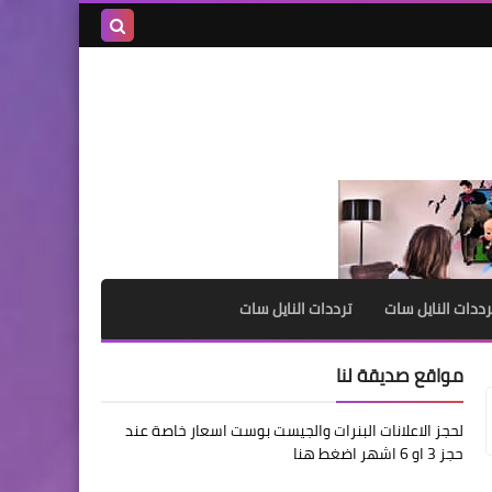
بحث هذه
المدونة
الإلكترونية
رددات النايل سات
ترددات النايل سات
مواقع صديقة لنا
لحجز الاعلانات البنرات والجيست بوست اسعار خاصة عند
حجز 3 او 6 اشهر اضغط هنا