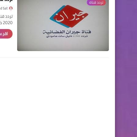
تردد قناة
d Sat
2020 ظهرت…
اقرء 