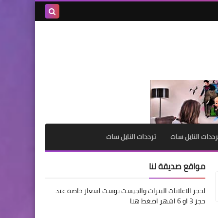
بحث هذه
المدونة
الإلكترونية
رددات النايل سات
ترددات النايل سات
مواقع صديقة لنا
لحجز الاعلانات البنرات والجيست بوست اسعار خاصة عند
حجز 3 او 6 اشهر اضغط هنا