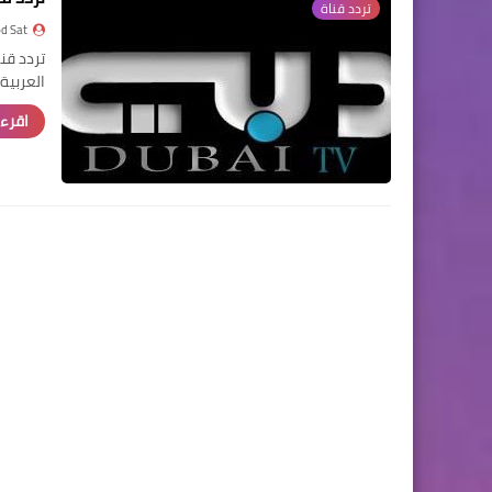
تردد قناة
d Sat
العربية
اقرء 