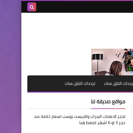
بحث هذه
المدونة
الإلكترونية
رددات النايل سات
ترددات النايل سات
مواقع صديقة لنا
لحجز الاعلانات البنرات والجيست بوست اسعار خاصة عند
حجز 3 او 6 اشهر اضغط هنا