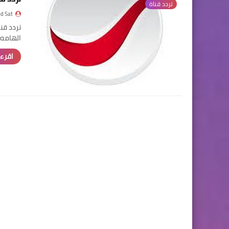
تردد قناة
d Sat
الهامه 
اقرء 