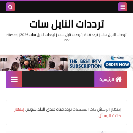
بحث هذه
ترددات النايل سات
المدونة
ترددات النايل سات | تردد قناة | ترددات نايل سات | ترددات النايل سات 2026| nilesat |
iptv
الإلكتروني
الرئيسية
تردد واحد لجميع قنوات النايل
سات
‏إظهار الرسائل ذات التسميات
تردد قناة صدى البلد شوبير
.
إظهار
اقوى ترددات النايل سات
كافة الرسائل
تردد قناة الجزيرة