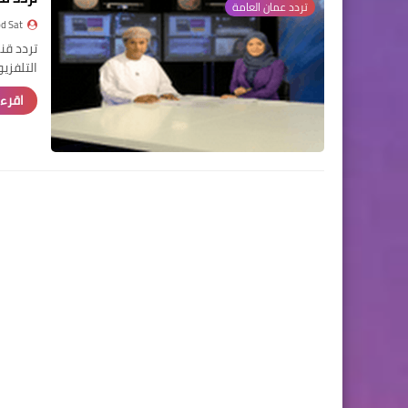
تردد عمان العامة
d Sat
التلفزيو
اقرء 