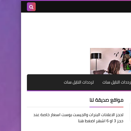
بحث هذه
المدونة
الإلكترونية
رددات النايل سات
ترددات النايل سات
مواقع صديقة لنا
لحجز الاعلانات البنرات والجيست بوست اسعار خاصة عند
حجز 3 او 6 اشهر اضغط هنا