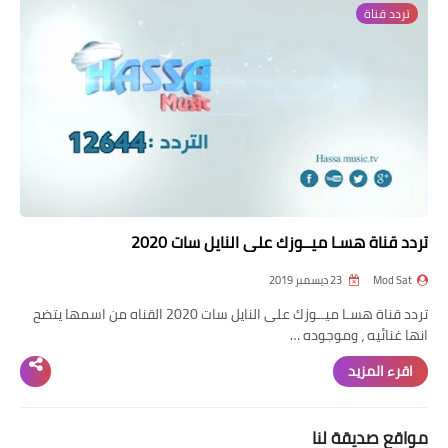
تردد قناة
تردد قناة
nilesat
iptv
ترددات النايل سات
ترددات النايل سات
تردد قناة هسـا ميــوزك على النايل سات 2020
Mod Sat
23 ديسمبر 2019
تردد قناة هسـا ميــوزك على النايل سات 2020 القناه من اسمها يتضح
انها غنائيه ، وموجوده …
اقرء المزيد
مواقع صديقة لنا