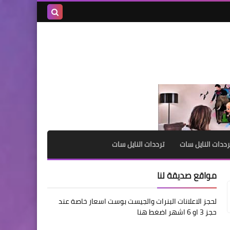
بحث هذه
المدونة
الإلكترونية
رددات النايل سات
ترددات النايل سات
مواقع صديقة لنا
لحجز الاعلانات البنرات والجيست بوست اسعار خاصة عند
حجز 3 او 6 اشهر اضغط هنا