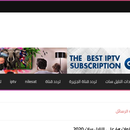
ات النايل سات
تردد قناة الجزيرة
تردد قناة
nilesat
iptv
ت
الرسائل
لنايل سات 2020