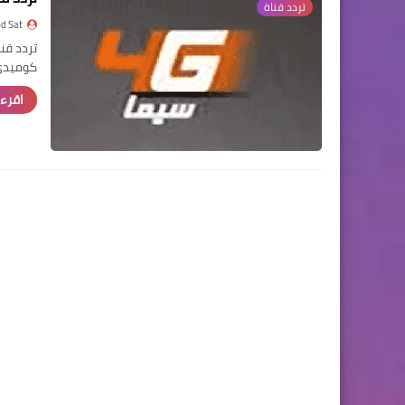
تردد قناة
d Sat
كوميدي,
اقرء 