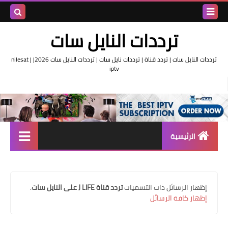
بحث هذه
ترددات النايل سات
المدونة
ترددات النايل سات | تردد قناة | ترددات نايل سات | ترددات النايل سات 2026| nilesat |
iptv
الإلكتروني
الرئيسية
تردد واحد لجميع قنوات النايل
سات
‏إظهار الرسائل ذات التسميات
تردد قناة J LIFE على النايل سات
.
اقوى ترددات النايل سات
إظهار كافة الرسائل
تردد قناة الجزيرة