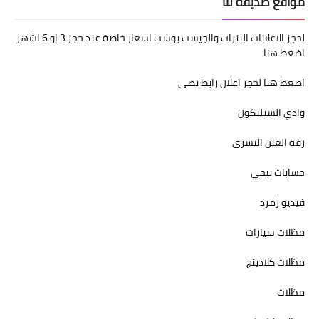
مواقع صديقة لنا
تردد قناة
لحجز الاعلانات البنرات والجيست بوست اسعار خاصة عند حجز 3 او 6 اشهر
nilesat
اضغط هنا
iptv
اضغط هنا لحجز اعلان رابط نصى
ترددات النايل سات
وادي السيليكون
ترددات النايل سات
رفة العين اليسرى
حسابات ببجي
فيديو زمرد
مظلات سيارات
مظلات كلادينج
مظلات