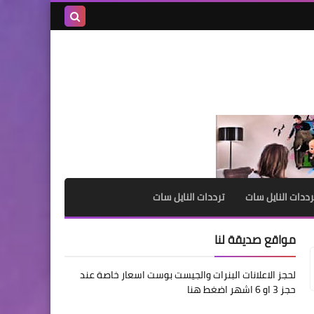
بحث هذه
المدونة
الإلكترونية
رددات النايل سات
ترددات النايل سات
مواقع صديقة لنا
لحجز الاعلانات البنرات والجيست بوست اسعار خاصة عند
حجز 3 او 6 اشهر اضغط هنا