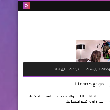
بحث هذه
المدونة
الإلكترونية
رددات النايل سات
ترددات النايل سات
مواقع صديقة لنا
لحجز الاعلانات البنرات والجيست بوست اسعار خاصة عند
حجز 3 او 6 اشهر اضغط هنا