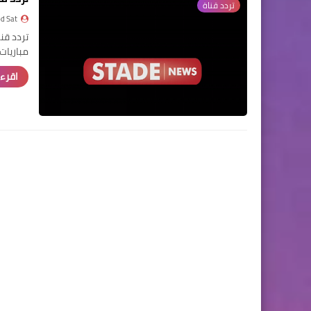
تردد قناة
d Sat
مباريات
اقرء 