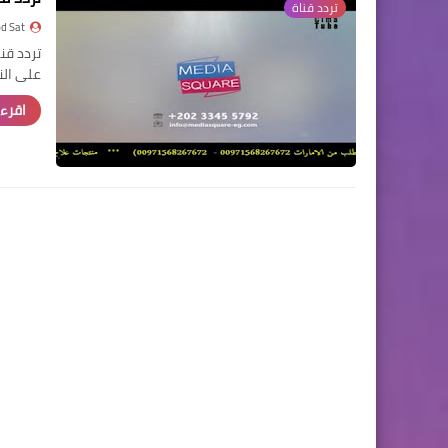
تردد قناة
d Sat
على النا
اقرء 