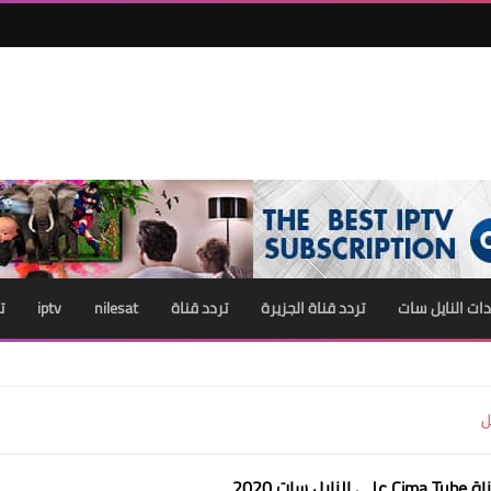
ات النايل سات
تردد قناة الجزيرة
تردد قناة
nilesat
iptv
ت
ل
نايل سات 2020