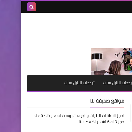
بحث هذه
المدونة
الإلكترونية
رددات النايل سات
ترددات النايل سات
مواقع صديقة لنا
لحجز الاعلانات البنرات والجيست بوست اسعار خاصة عند
حجز 3 او 6 اشهر اضغط هنا