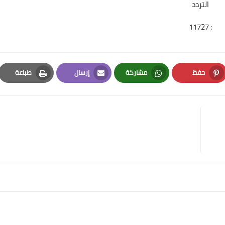
التردد
: 11727
حفظ
مشاركة
إرسال
طباعة
Print
Email
Whatsapp
Pinterest