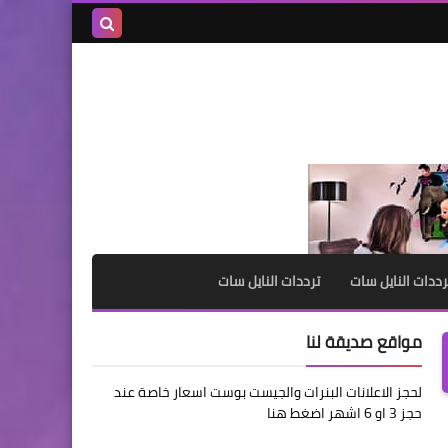
بحث هذه
المدونة
الإلكترونية
رددات النايل سات
ترددات النايل سات
مواقع صديقة لنا
لحجز الاعلانات البنرات والجيست بوست اسعار خاصة عند
حجز 3 او 6 اشهر اضغط هنا