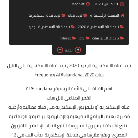
19 مارس 2020
Mod Sat
تردد قناة
الصفحة الرئيسية
تردد قناة
تردد قناة الاسكندرية
nilesat
تردد قناة الاسكندرية 2020
تردد قناة الاسكندرية الجديد
iptv
ترددات النايل سات
iptv
nilesat
ترددات النايل سات
الحجم
ترددات النايل سات
تردد قناة الاسكندرية
الجديد 2020 , تردد قناة الاسكندرية علي النايل
سات 2020, Frequency Al Askandaria
اسم القناة على قائمة الريسيفر Al Askandaria
القمر الصناعي نايل سات
قناة الإسكندرية أو تليفزيون الإسكندرية هي قناة فضائية وأرضية
مصرية تهتم بالبرامج الترفيهية والإخبارية والرياضية والاجتماعية
تتبع لشبكة تليفزيون المحروسة التابع لاتحاد الإذاعة والتلفزيون
المصري ويقع مقرها في مدينة الإسكندرية بدأت البث في 12