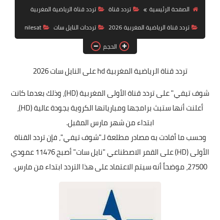
تردد قناة
الصفحة الرئيسية
تردد قناة
تردد قناة الرياضية المغربية
تردد قناة الرياضية المغربية 2026
ترددات النايل سات
nilesat
nilesat
الحجم
iptv
ترددات النايل سات
تردد قناة الرياضية المغربية hd على النايل سات 2026
ترددات النايل سات
شوف تيفي" على تردد قناة الأولى المغربية (HD)، وذلك بعدما كانت
أعلنت أنها ستبث برامجها ومبارياتها الكروية بجودة عالية (HD)،
ابتداء من شهر مارس المقبل.
وحسب ما أفادت به مصادر مطلعة لـ"شوف تيفي"، فإن تردد القناة
الأولى (HD) على القمر الاصطناعي "نايل سات" أصبح 11476 عمودي
27500، موضحاً أنه سيتم الاعتماد على هذا التردد ابتداء من مارس.