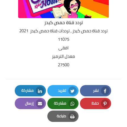
تردد قناة حمص كيدز
تردد قناة حمص كيدز
, ترددات قناة حمص كيدز 2021
11075
افقى
معدل الترميز
27500
نشر
تغريد
مشاركة
LinkedIn
Twitter
Facebook
حفظ
مشاركة
إرسال
Email
Whatsapp
Pinterest
طباعة
Print