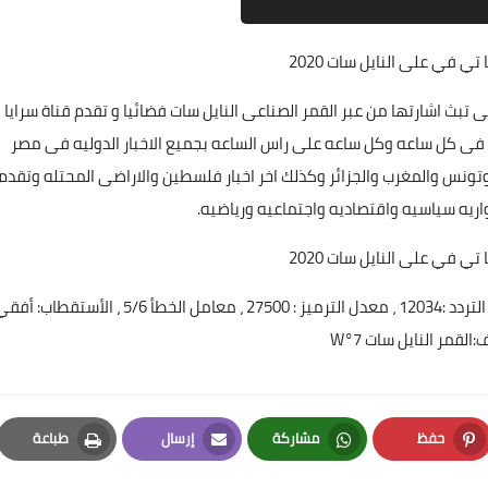
ا تي في
على النايل سات 2020
ه هى من القنوات التى تبث اشارتها من عبر القمر الصناعى النايل سات فضائيا و تقدم قناة سرايا
عربيه والغربيه فى كل ساعه وكل ساعه على راس الساعه بجميع الاخبار الدوليه فى مصر
ا وتونس والمغرب والجزائر وكذلك اخر اخبار فلسطين والاراضى المحتله وتقدم
واريه سياسيه واقتصاديه واجتماعيه ورياضيه.
ا تي في
على النايل سات 2020
يمكنكم مشاهدة برامج قناة سرايا تي في Saraya TV على التردد :12034 ، معدل الترميز : 27500 ، معامل الخطأ 5/6 ، الأستقطاب:
:القمر النايل سات 7°W
حفظ
مشاركة
إرسال
طباعة
Print
Email
Whatsapp
Pinterest