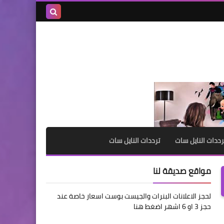
بحث هذه
المدونة
الإلكترونية
رددات النايل سات
ترددات النايل سات
مواقع صديقة لنا
لحجز الاعلانات البنرات والجيست بوست اسعار خاصة عند
حجز 3 او 6 اشهر اضغط هنا