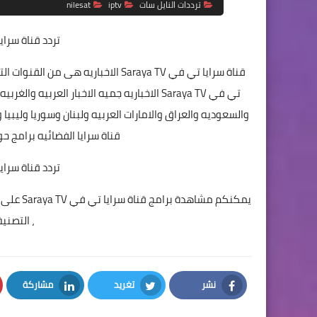
ترددات النايل سات
iptv
nilesat
تردد قناة سراي
قناة سرايا تي في Saraya TV الاخباري
تي في Saraya TV الاخباريه جميه الاخبار ال
والسعوديه والعراق والامارات العربيه ولبنان وسوريا وليبي
قناة سرايا الفضائيه برامج ح
تردد قناة سراي
، التصنيف
نشر
تغريد
مشاركة
LinkedIn
Twitter
Facebook