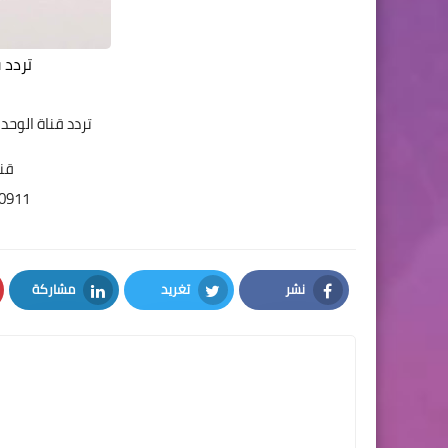
تردد ق
تردد قناة الوحدا
قنا
10911 عمودي 7500
نشر
تغريد
مشاركة
LinkedIn
Twitter
Facebook