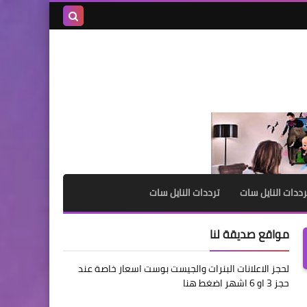
بحث هذه
المدونة
الإلكترونية
رددات النايل سات
ترددات النايل سات
مواقع صديقة لنا
لحجز الاعلانات البنرات والجيست بوست اسعار خاصة عند
حجز 3 او 6 اشهر اضغط هنا