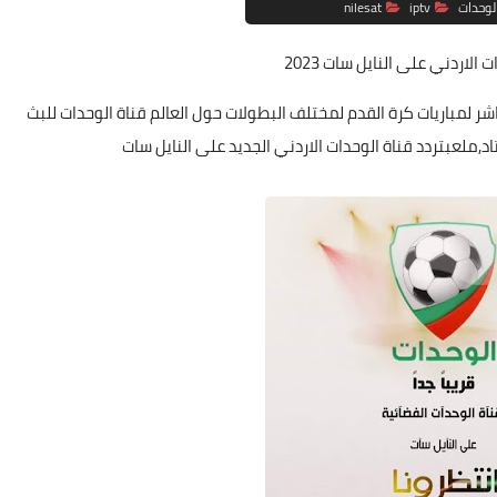
لوحدات
iptv
nilesat
 الاردني على النايل سات 2023
اشر لمباريات كرة القدم لمختلف البطولات حول العالم قناة الوحدات للبث
د,ملعبتردد قناة الوحدات الاردني الجديد على النايل سات