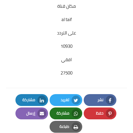
مكان قناة
al taif
على التردد
10930
افقي
27500
نشر
تغريد
مشاركة
LinkedIn
Twitter
Facebook
حفظ
مشاركة
إرسال
Email
Whatsapp
Pinterest
طباعة