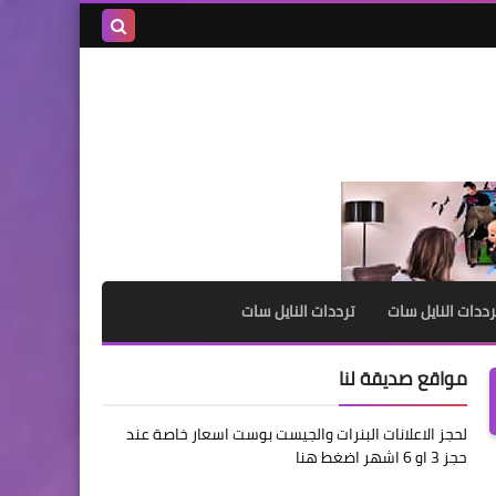
بحث هذه
المدونة
الإلكترونية
رددات النايل سات
ترددات النايل سات
مواقع صديقة لنا
لحجز الاعلانات البنرات والجيست بوست اسعار خاصة عند
حجز 3 او 6 اشهر اضغط هنا