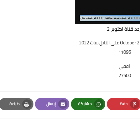
دد قناة اكتوبر 2
October على النايل سات 2022
11096
افقي
27500
حفظ
مشاركة
إرسال
طباعة
Print
Email
Whatsapp
Pinterest