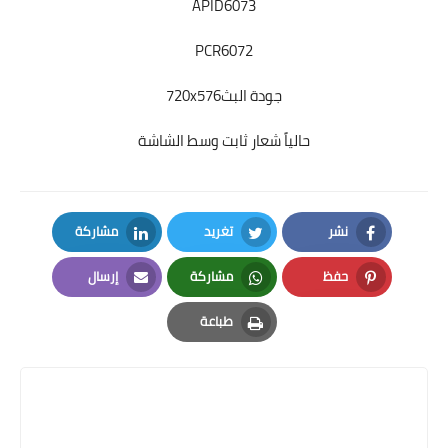
APID6073
PCR6072
جودة البث720x576
حالياً شعار ثابت وسط الشاشة
نشر
تغريد
مشاركة
LinkedIn
Twitter
Facebook
حفظ
مشاركة
إرسال
Email
Whatsapp
Pinterest
طباعة
Print