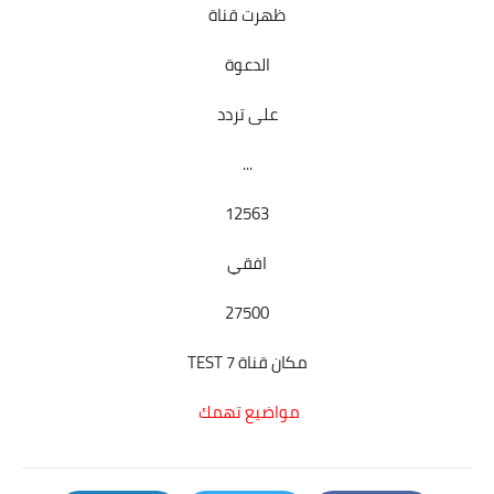
ظهرت قناة
الدعوة
على تردد
...
12563
افقي
27500
مكان قناة TEST 7
مواضيع تهمك