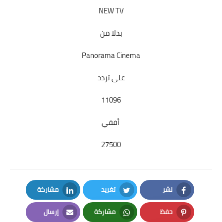
NEW TV
بدلا من
Panorama Cinema
على تردد
11096
أفقي
27500
نشر
تغريد
مشاركة
LinkedIn
Twitter
Facebook
حفظ
مشاركة
إرسال