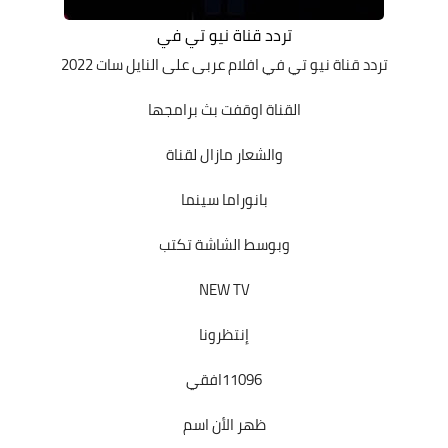
تردد قناة نيو تي في
تردد قناة نيو تي في
افلام عربى على النايل سات 2022
القناة اوقفت بث برامجها
والشعار مازال لقناة
بانوراما سينما
وبوسط الشاشة تكتب
NEW TV
إنتظرونا
11096افقي
ظهر الأن اسم