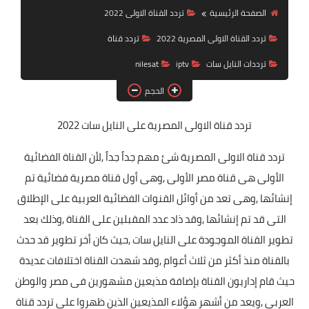
تردد قناة
الصفحة الرئيسية
تردد القناة الاولى 2022
تردد القناة الاولى المصرية 2022
تردد قناة
nilesat
ترددات النايل سات
iptv
nilesat
iptv
الحجم
ترددات النايل سات
تردد قناة الاولى المصرية
على النايل سات 2022
ترددات النايل سات
تردد قناة الاولى المصرية شئ مهم جداً جداً
,
لأن القناة الفضائية
الأولى هى قناة مصر الأولى
,
وهى أول قناة مصرية فضائية تم
إنشائها
,
وهى تعد من أوائل القنوات الفضائية العربية على الإطلاق
التى قد تم إنشائها
,
وقد ذاد عدد المقبلين على القناة
,
وذلك بعد
تطوير القناة الموجودة على النايل سات
,
حيث كان أخر تطوير قد حدث
بالقناة منذ أكثر من ثلاث أعوام
,
وقد شهدت القناة اختلافات عديدة
حيث قام إداريون القناة بإضافة مذيعين مشهورين فى مصر والوطن
العربى
,
ويعد من أشهر هؤلاء المذيعين الذين ظهروا على تردد قناة