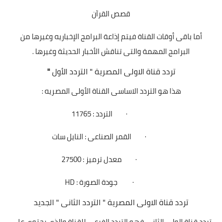
قصص القرآن
أما باقى أوقات القناة فيتم إذاعة البرامج الإخباريه وغيرها من
البرامج المهمة والتى تناقش الأخبار الحديثة وغيرها .
تردد قناة الاولى المصرية
"
التردد الأول
"
هذا هو التردد الاساسى القناة الأولى المصريه :
·
التردد : 11765
·
القمر الصناعى
:
النايل سات
·
معدل ترميز : 27500
·
جودة الصورة : HD
تردد قناة الاولى المصرية
"
التردد الثانى
"
الجديد
تردد قناة الولى الثانى فهو التردد الفرعي للقناة والذى يحتوى على