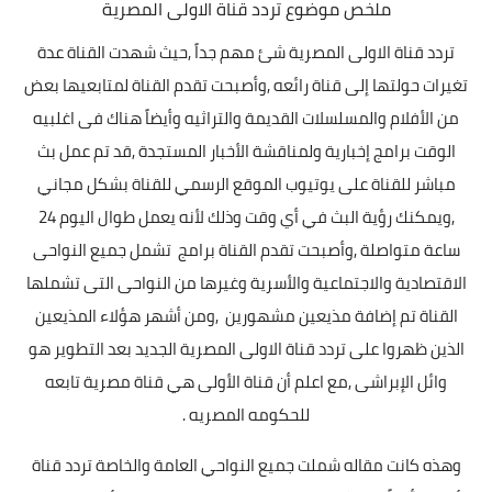
ملخص موضوع تردد قناة الاولى المصرية
تردد قناة الاولى المصرية شئ مهم جداً
,
حيث شهدت القناة عدة
تغيرات حولتها إلى قناة رائعه
,
وأصبحت تقدم القناة لمتابعيها بعض
من الأفلام والمسلسلات القديمة والتراثيه وأيضاً هناك فى اغلبيه
الوقت برامج إخبارية ولمناقشة الأخبار المستجدة
,
قد تم عمل بث
مباشر للقناة على يوتيوب الموقع الرسمي للقناة بشكل مجاني
,
ويمكنك رؤية البث في أي وقت وذلك لأنه يعمل طوال اليوم
24
ساعة متواصلة
,
وأصبحت تقدم القناة برامج
تشمل جميع النواحى
الاقتصادية والاجتماعية والأسرية وغيرها من النواحى التى تشملها
القناة تم إضافة مذيعين مشهورين
,
ومن أشهر هؤلاء المذيعين
الذين ظهروا على تردد قناة الاولى المصرية الجديد بعد التطوير هو
وائل الإبراشى
,
مع اعلم أن قناة الأولى هي قناة مصرية تابعه
للحكومه المصريه .
وهذه كانت مقاله شملت جميع النواحي العامة والخاصة تردد قناة