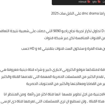
ات
iptv
nilesat
اما
dmc drama على النايل سات 2025
تردد قناة دي إم سي دراما dmc drama تابعة لشركة D media تحاول تكرار تجربة نجاح راديو 9090 التي حصلت على شعبية نتيجة التعا
من القنوات المنافسة لكن عبر شبكة قنوات
 المرة و ستكون الست قنوات بتقنيتي sd و HD حسب
ة لامتلاكها موقع الكتروني اخباري كبير و شراء قناة دينية معروفة هي
 تقدم الكثير من المسلسلات الحصرية المهمة التى تقدمها القناة والكثير
 من القضايا ومعالجتها والكثير من المحتويات الحصرية
 والاجنبية من اجل تطوير نفسها انها قناة اكثر من رائعة ومن المنتظر انا
م هذة القناة ، ولن تسطيع ان ترى المسلسلات التى تعرضها قناة دى ام سى