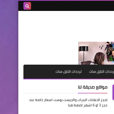
بحث هذه
المدونة
الإلكترونية
رددات النايل سات
ترددات النايل سات
مواقع صديقة لنا
لحجز الاعلانات البنرات والجيست بوست اسعار خاصة عند
حجز 3 او 6 اشهر اضغط هنا