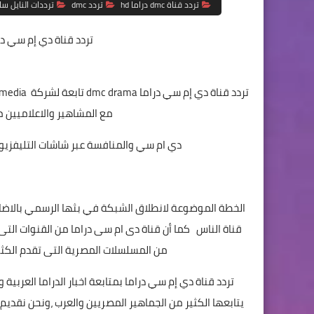
تردد قناة dmc دراما hd
تردد dmc
ترددات النايل س
تردد قناة دي إم سي در
مع المشاهير والاعلاميين 
دي ام سي والمنافسة عبر شاشات التليفزيون هذه
الخطة الموضوعة لانطلاق الشبكة في بثها الرسمي بالاضاف
قناة الناس كما أن قناة دى ام سى دراما من القنوات التى
من المسلسلات المصرية التى تقدم الكثير
تردد قناة دي إم سي دراما بمتابعة اخبار الدراما العربية
يتابعها الكثير من الجماهير المصريين والعرب ،ونحن نقدي