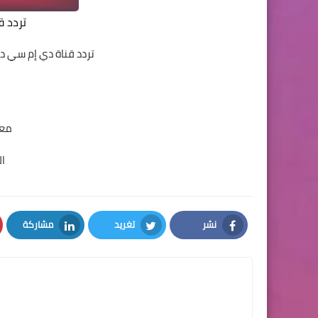
تردد ق
تردد قناة دي إم سي در
معدل
ا
نشر
تغريد
مشاركة
LinkedIn
Twitter
Facebook