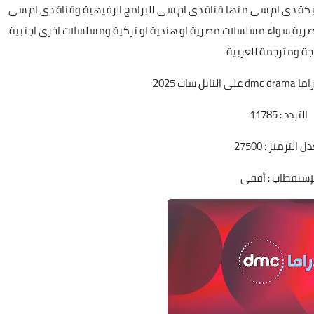
لشبكة دى ام سى منها قناة دى ام سى للبرامج الرفيهية وقناة دى ام سى
صرية سواء مسلسلات مصرية او هندية او تركية ومسلسلات اخرى اجنبية
جة ومترجمة للعربية
 سات 2025
التردد : 11785
 الترميز : 27500
لإستقطاب : أفقى