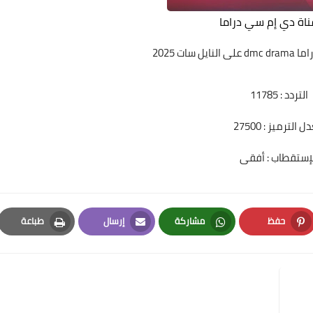
ناة دي إم سي دراما
اما
dmc drama على النايل سات 2025
التردد : 11785
 الترميز : 27500
لإستقطاب : أفقى
حفظ
مشاركة
إرسال
طباعة
Print
Email
Whatsapp
Pinterest