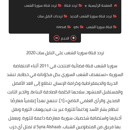
تردد قناة
الصفحة الرئيسية
تردد قناة
تردد قناة سوريا الشعب
تردد قناة سوريا الشعب الجديد
ترددات النايل سات
nilesat
قناة سوريا الشعب
iptv
nilesat
iptv
الحجم
ترددات النايل سات
تردد قناة سوريا الشعب
على النايل سات 2020
ترددات النايل سات
سوريا الشعب قناة فضائية افتتحت في 2011 أثناء الانتفاضة
السورية «تستهدف الشعب السوري بكل مكوّناته في خطابه، تنشد
الحرية والديمقراطية وكرامة الإنسان، تتطلع إلى الغد الأفضل
والمستقبل المنشود، سلاحها الكلمة الصادقة البناءة، والخبر الثابت
الصحيح، والرأي العلمي الناضج».[1]. تنتهج نهجاً إعلامياً معارضًا
لنظام بشار الأسد وداعماً للثورة عبر بث فيديوهات الثورة ونقل
أخبارها واستضافة شخصيات سورية معارضة داعمة للثورة. ويعمل
بها فريق من المتطوعين الشباب. Syria Alshaab لا تمثل أي حزب