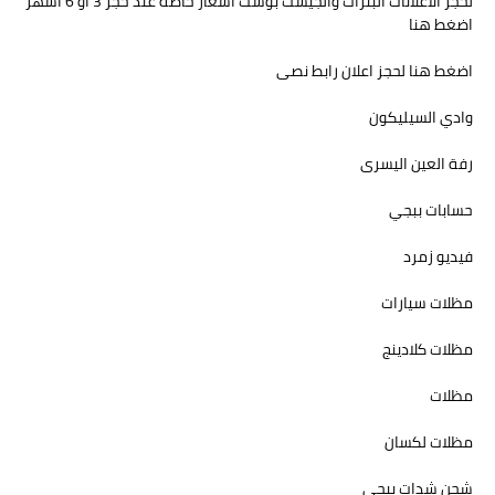
لحجز الاعلانات البنرات والجيست بوست اسعار خاصة عند حجز 3 او 6 اشهر
اضغط هنا
اضغط هنا لحجز اعلان رابط نصى
وادي السيليكون
رفة العين اليسرى
حسابات ببجي
فيديو زمرد
مظلات سيارات
مظلات كلادينج
مظلات
مظلات لكسان
شحن شدات ببجي