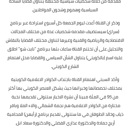
مقدمه من خلاله شخصيات سياسية مختلفة يتناول قضايا الساحة
السياسية وهموم وشجون المواطنين.
وذكر ان القناة أعدت ليوم الجمعة كل أسبوع استراحة عبر برنامج
(سراي) سيستضيف مقدمه شخصيات عدة من مختلف المجالات
الاقتصادية والرياضية والفنية وغيرها لتناول مختلف القضايا بالنقاش
والتحليل على أن تختتم القناة ساعات بثها ببرنامج "نايت شو" اطلق
عليه اسم (بالكويتي) يتناول الشأن السياسي والقضايا محل اهتمام
الشارع الكويتي.
وأكد السبتي اهتمام القناة باجتذاب الكوادر الاعلامية الكويتية
بمختلف تخصصاتها وخبراتها حيث يشكل العنصر الكويتي بها أكثر
من 95 في المئة مبينا أن نشرة الاخبار ستتولى تقديمها نخبة
مختارة من الكوادر الاعلامية هم نجمة الشمالي والاء الملا وباقر
ذياب وخالد الطوقان في ما ستتولى تقديم برنامج (رأيهن) المحامية
أريج حمادة والدكتورة عذاري الفضلي والدكتورة سعاد ابل.