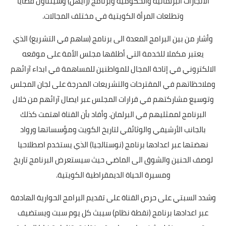
الانجازات البرلمانية والحكومية وبرنامج (رأيهن) وسيتناول قضايا
وتطلعات المرأة الكويتية في مختلف المجالات.
وأشار من بين البرامج المعدة الى برنامج (ساهم في التشريع) الذي
يعتبر مكملا للخدمة التي أطلقها مجلس الأمة على موقعه
الالكتروني في إتاحة المجال للمواطنين للمساهمة في ابداء آرائهم
وملاحظاتهم في المقترحات والتشريعات المدرجة على لجان المجلس
وتوسيع مشاركتهم في قرارات المجلس عبر ايصال آرائهم من خلال
البرنامج لممثليهم في البرلمان. وأفاد بأن القناة اهتمت كذلك
بالجانب الأرشيفي والوثائقي لتاريخ الكويت ومؤسساتها ورواد
نهضتها عبر اعدادها برنامج (نوستالجيا) الذي يستخدم اصطلاحيا
لوصف الحنين والشوق الى الماضي حيث سيستعرض البرنامج تاريخ
ومسيرة الحياة الديمقراطية الكويتية.
وشدد السبتي على حرص القناة على تقديم البرامج الحوارية الهادفة
عبر اعدادها برنامج (نقطة نظام) سيبث كل يوم سبت ويستضيف