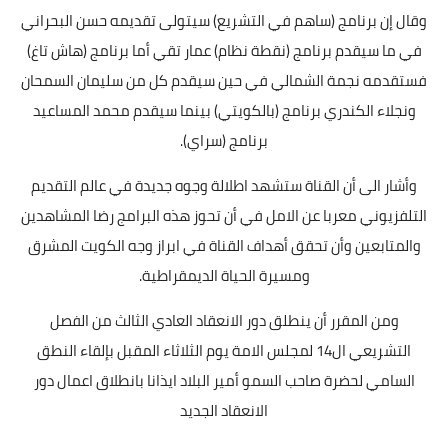
وقال إن برنامج (ساهم في التشريع) سيتولى تقديمه حسن البحراني
في ما سيقدم برنامج (نقطة نظام) عمار تقي أما برنامج (هاش تاغ)
فستقدمه نجمة الشمالي في حين سيقدم كل من سليمان السمحان
ونجلاء الكندري برنامج (بالكويتي) بينما سيقدم محمد المساعيد
برنامج (سراي).
وأشار الى أن القناة ستشهد اطلالة وجوه جديدة في عالم التقديم
التلفزيوني معربا عن الامل في أن تحوز هذه البرامج رضا المشاهدين
والمتابعين وأن تحقق أهداف القناة في ابراز وجه الكويت المشرق
ومسيرة الحياة الديمقراطية.
ومن المقرر أن ينطلق دور الانعقاد العادي الثالث من الفصل
التشريعي ال14 لمجلس الامة يوم الثلاثاء المقبل بإلقاء النطق
السامي لحضرة صاحب السمو أمير البلاد ايذانا بانطلاق اعمال دور
الانعقاد الجديد