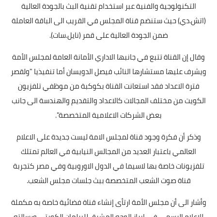
التكنولوجية والفنية عبر استخدام تقنية البث بالجودة العالية
(اتش.دي) حيث ستنضم قناة المجلس في القريب الى الباقة العاملة
ضمن الجودة العالية على قمر (نايل.سات).
وقال إن القناة تتبع في جانبها الاداري الأمانة العامة لمجلس الأمة
ويشرف عليها مستشارها النائب فيصل الدويسان أما تنفيذيا "ولقصر
فترة الاعداد فقد استعانت القناة بكوكبة من موظفي تلفزيون
الكويت من مختلف المجالات كالاعداد والتقديم والهندسة الى جانب
بعض الشركات الاعلامية المتخصصة".
وذكر أن فكرة وجود قناة لمجلس الامة ليست جديدة على الاعلام
العالمي باعتبار العديد من المجالس النيابية في العالم تمتلك
تلفزيونات خاصة بها لاسيما في الدول الاوروبية وفي مصر كتجربة
قناة صوت الشعب المتخصصة ببث جلسات مجلس الشعب.
وأشار الى أن مجلس الأمة ارتأى إنشاء قناة فضائية خاصة به مكملة
للاعلام الرسمي في ابراز الوجه المشرق للبرلمان الكويتي ورسالته