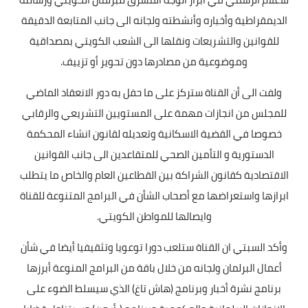
الديمقراطية وأخباره وأنشطته ولجانه الى جانب المتابعة الدقيقة
للقوانين والتشريعات ونقلها الى الشعب الكويتي بمصداقية
وموضوعية من مصادرها دون تحوير أو تزييف.
ولفت الى أن القناة ستركز على ما حفل به دور الانعقاد الماضي
للمجلس من انجازات مهمة على المستويين التشريعي والرقابي
خصوصا في القضية الاسكانية وتعديله لقانون انشاء المحكمة
الدستورية و التأمين الصحي للمتقاعدين الى جانب القوانين
الاقتصادية كقانون الشراكة بين القطاعين العام والخاص ما يتطلب
ابرازها واستعراضها مع أصحاب الشأن في البرامج المتنوعة للقناة
وايصالها للمواطن الكويتي.
وأكد السبتي ان القناة ستلعب دورا توعويا وتثقيفيا أيضا في شأن
أعمال البرلمان ولجانه من خلال باقة من البرامج المنوعة أبرزها
برنامج نشرة أخبار وبرنامج (هاش تاغ) الذي سيسلط الضوء على