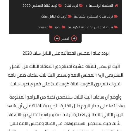
تردد قناة
الصفحة الرئيسية
تردد قناة
تردد قناة المجلس 2020
تردد قناة المجلس الفضائية
ترددات النايل سات
nilesat
قناة المجلس الفضائية الكويتية
iptv
nilesat
iptv
الحجم
ترددات النايل سات
تردد قناة المجلس الفضائية
على النايل سات 2020
ترددات النايل سات
البث الرسمي للقناة عشية افتتاح دور الانعقاد الثالث من الفصل
التشريعي ال14 لمجلس الامة ويستمر البث ثلاث ساعات ضمن باقة
قنوات تلفزيون الكويت (قناة كويت فيد) على قمري (عرب.سات)
وأوضح أن ساعات البث الثلاث ستتضمن نخبة من البرامج المتنوعة
يعاد بثها على مدار اليوم خلال الفترة التجريبية للقناة على أن يشهد
اليوم الثاني للانطلاق تغطية حية خاصة بمراسم افتتاح دور الانعقاد
الثالث حيث ستتحضر الاستديوهات في القناة ومجلس الامة لنقل