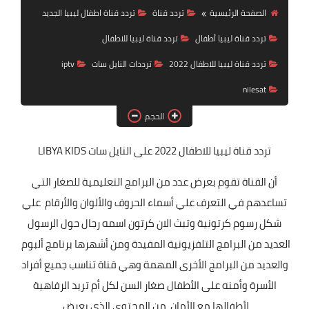
تردد قناة
الصفحة الرئيسية
تردد قناة
تردد قناة اطفال ليبيا الجديد
تردد قناة ليبيا أطفال
تردد قناة ليبيا للاطفال
nilesat
تردد قناة ليبيا للاطفال 2022
ترددات النايل سات
iptv
iptv
nilesat
ترددات النايل سات
الحجم
ترددات النايل سات
تردد قناة ليبيا للاطفال
2022 على النايل سات LIBYA KIDS
أن القناة تقوم بعرض عدد من البرامج التعليمية للصغار التي
تساعدهم في التعرف علي أسماء الحروف والألوان والأرقام علي
شكل رسوم كرتونية وتبث الان كرتون اسمه رجال حول الرسول
العديد من البرامج التلفزيونية المفيدة ومن أشهرها برنامج ألبوم
والعديد من البرامج الأخرى المهمة وهي قناة تناسب جميع أفراد
الأسرة وأمنه على الأطفال صغار السن لكل أم تريد الرفاهية
لأطفالها مع الأمان من المحتوى الذي يعرض