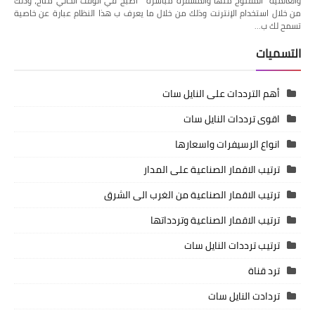
والعالميه المفتوح منها والمشفره مباشره أصبح في الوقت الحالي متاح، وذلك
من خلال استخدام الإنترنت وذلك من خلال ما يعرف ب هذا النظام عبارة عن خاصية
تسمح لك ب…
التسميات
أهم الترددات على النايل سات
اقوى ترددات النايل سات
انواع الرسيفرات واسعارها
ترتيب الاقمار الصناعية على المدار
ترتيب الاقمار الصناعية من الغرب الى الشرق
ترتيب الاقمار الصناعية وتردداتها
ترتيب ترددات النايل سات
ترد قناة
تردادت النايل سات