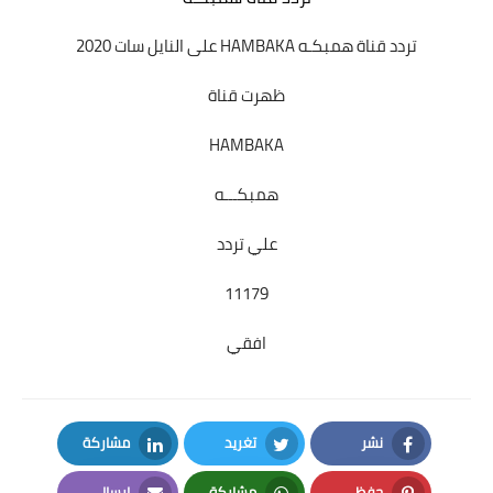
تردد قناة همبكـه HAMBAKA
على النايل سات 2020
ظهرت قناة
HAMBAKA
همبكـــه
علي تردد
11179
افقي
نشر
تغريد
مشاركة
LinkedIn
Twitter
Facebook
حفظ
مشاركة
إرسال