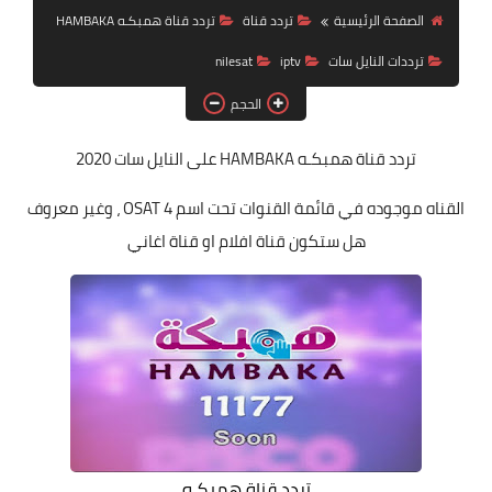
تردد قناة
الصفحة الرئيسية
تردد قناة
تردد قناة همبكـه HAMBAKA
ترددات النايل سات
iptv
nilesat
nilesat
الحجم
iptv
ترددات النايل سات
تردد قناة همبكـه HAMBAKA
على النايل سات 2020
ترددات النايل سات
القناه موجوده في قائمة القنوات تحت اسم OSAT 4 ، وغير معروف
هل ستكون قناة افلام او قناة اغاني
تردد قناة همبكـه